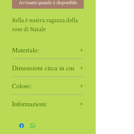
Avvisami quando è disponibile
Bella è nostra ragazza della
rose di Natale
Materiale:
Polystone,
Dimensioni circa in cm
cordoncino dorato,
metallo
da appendere, 6×4,5x12cm
Colore:
Le figure sono dipinte a mano. Le
Informazioni:
illustrazioni possono variare.
L’operatore economico
responsabile ai sensi del
Regolamento (UE) 2023/988