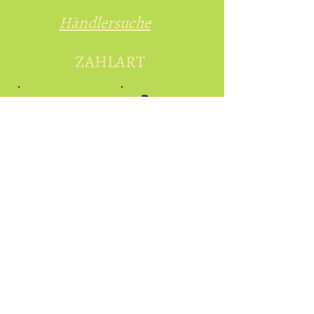
Händlersuche
ZAHLART
Vorauskasse
Kredit- und Debitkarten
Versandarten
Selbstabholung