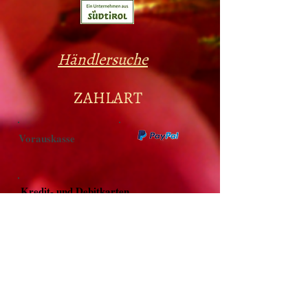
Händlersuche
ZAHLART
Vorauskasse
Kredit- und Debitkarten
Versandarten
Selbstabholung