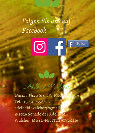
Folgen Sie uns auf
Facebook
Teilen
Adelheid Walcher
Gustav Flora Str. 25 , 39025 Naturns
Tel.:
+393452796692
adelheid.walcher@gmail.com
© 2026 Sonade der Adelheid
Walcher Mwst.-Nr. IT02757400219