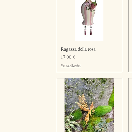
Vista rapida
Ragazza della rosa
Prezzo
17,00 €
Versandkosten