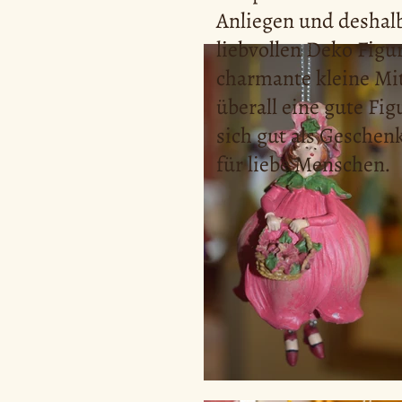
Anliegen und deshalb
liebvollen Deko Figur
charmante kleine Mi
überall eine gute Fi
sich gut als Geschen
für liebe Menschen.