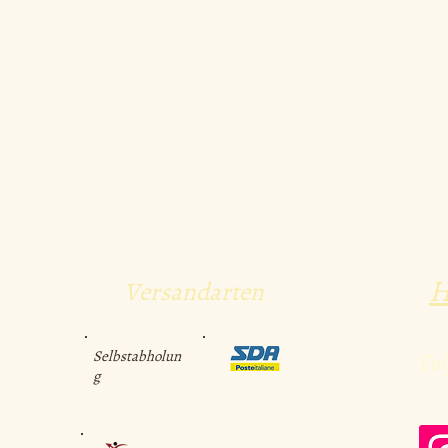
H
Versandarten
Selbstabholun
Fol
g