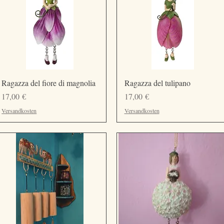
Vista rapida
Vista rapida
Ragazza del fiore di magnolia
Ragazza del tulipano
Prezzo
Prezzo
17,00 €
17,00 €
Versandkosten
Versandkosten