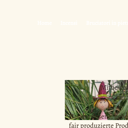
Home
Incensi
Bruciatori in piet
Mitbewoh
Chara
Handverlesene, liebe
fair produzierte Prod