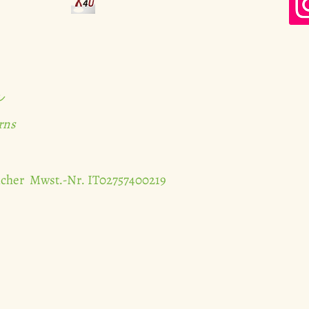
r
urns
lcher Mwst.-Nr. IT02757400219