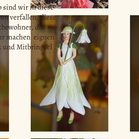
 sind wir in diese
en verfallen, diese
tbewohner, die
gur machen eignen
k und Mitbringsel