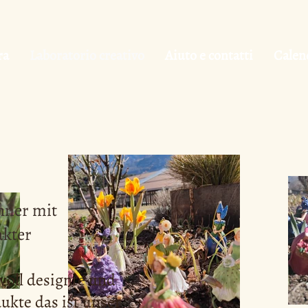
ra
Laboratorio creativo
Aiuto e contatti
Calen
ner mit
kter
voll designte und
ukte das ist unser