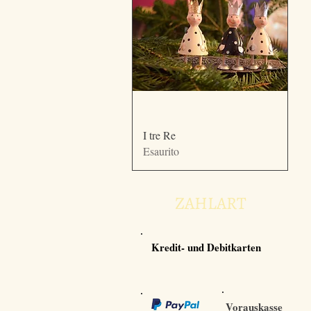
Vista rapida
I tre Re
Esaurito
ZAHLART
Kredit- und Debitkarten
Vorauskasse