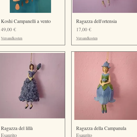
Vista rapida
Vista rapida
Koshi Campanelli a vento
Ragazza dell'ortensia
Prezzo
Prezzo
49,00 €
17,00 €
Versandkosten
Versandkosten
Vista rapida
Vista rapida
Ragazza del lillà
Ragazza della Campanula
Esaurito
Esaurito