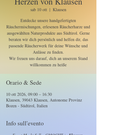
Herzen von Klausen
sab 10 ott
  |  
Klausen
Entdecke unsere handgefertigten
Räuchermischungen, erlesenen Räucherharze und
ausgewählten Naturprodukte aus Südtirol. Gerne
beraten wir dich persönlich und helfen dir, das
passende Räucherwerk für deine Wünsche und
Anlässe zu finden.
Wir freuen uns darauf, dich an unserem Stand
willkommen zu heiße
Orario & Sede
10 ott 2026, 09:00 – 16:30
Klausen, 39043 Klausen, Autonome Provinz
Bozen - Südtirol, Italien
Info sull'evento