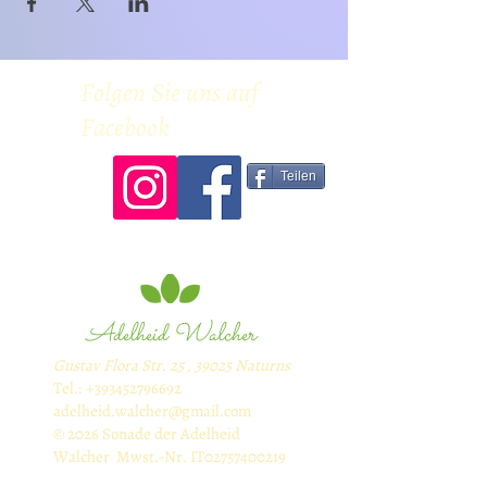
Folgen Sie uns auf
Facebook
Teilen
Adelheid Walcher
Gustav Flora Str. 25 , 39025 Naturns
Tel.:
+393452796692
adelheid.walcher@gmail.com
© 2026 Sonade der Adelheid
Walcher Mwst.-Nr. IT02757400219