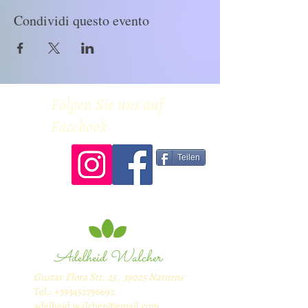
Condividi questo evento
Folgen Sie uns auf
Facebook
Teilen
Adelheid Walcher
Gustav Flora Str. 25 , 39025 Naturns
Tel.:
+393452796692
adelheid.walcher@gmail.com