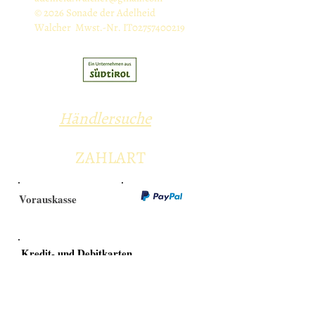
© 2026 Sonade der Adelheid
Walcher Mwst.-Nr. IT02757400219
Händlersuche
ZAHLART
Vorauskasse
Kredit- und Debitkarten
Versandarten