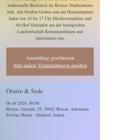
traditionelle Biofest(a) im Brixner Stadtzentrum
statt. Am Großen Graben und am Hartmannplatz
laden von 10 bis 17 Uhr Direktvermarkter und
Ab-Hof-Verkäufer aus der biologischen
Landwirtschaft KonsumentInnen und
Interessierte ein,
Anmeldung geschlossen
Jetzt andere Veranstaltungen ansehen
Orario & Sede
06 ott 2024, 09:00
Brixen, Gereuth, 55, 39042 Brixen, Autonome
Provinz Bozen - Südtirol, Italien