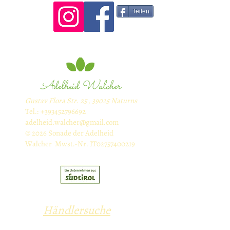
Teilen
Adelheid Walcher
Gustav Flora Str. 25 , 39025 Naturns
Tel.:
+393452796692
adelheid.walcher@gmail.com
© 2026 Sonade der Adelheid
Walcher Mwst.-Nr. IT02757400219
Händlersuche