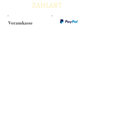
ZAHLART
Vorauskasse
Kredit- und Debitkarten
Versandarten
Selbstabholung
Informationen
RECHTLICHES